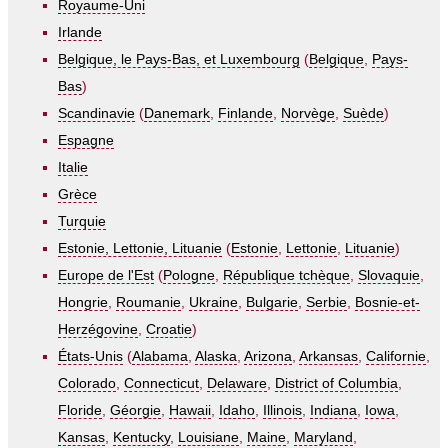
Royaume-Uni
Irlande
Belgique, le Pays-Bas, et Luxembourg
(
Belgique
,
Pays-
Bas
)
Scandinavie
(
Danemark
,
Finlande
,
Norvège
,
Suède
)
Espagne
Italie
Grèce
Turquie
Estonie, Lettonie, Lituanie
(
Estonie
,
Lettonie
,
Lituanie
)
Europe de l'Est
(
Pologne
,
République tchèque
,
Slovaquie
,
Hongrie
,
Roumanie
,
Ukraine
,
Bulgarie
,
Serbie
,
Bosnie-et-
Herzégovine
,
Croatie
)
États-Unis
(
Alabama
,
Alaska
,
Arizona
,
Arkansas
,
Californie
,
Colorado
,
Connecticut
,
Delaware
,
District of Columbia
,
Floride
,
Géorgie
,
Hawaii
,
Idaho
,
Illinois
,
Indiana
,
Iowa
,
Kansas
,
Kentucky
,
Louisiane
,
Maine
,
Maryland
,