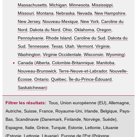
Massachusetts
,
Michigan
,
Minnesota
,
Mississippi
,
Missouri
,
Montana
,
Nebraska
,
Nevada
,
New Hampshire
,
New Jersey
,
Nouveau-Mexique
,
New York
,
Caroline du
Nord
,
Dakota du Nord
,
Ohio
,
Oklahoma
,
Oregon
,
Pennsylvanie
,
Rhode Island
,
Caroline du Sud
,
Dakota du
Sud
,
Tennessee
,
Texas
,
Utah
,
Vermont
,
Virginie
,
Washington
,
Virginie Occidentale
,
Wisconsin
,
Wyoming
)
Canada
(
Alberta
,
Colombie-Britannique
,
Manitoba
,
Nouveau-Brunswick
,
Terre-Neuve-et-Labrador
,
Nouvelle-
Écosse
,
Ontario
,
Québec
,
Île-du-Prince-Édouard
,
Saskatchewan
)
Filtrer les résultats:
Tous
,
Union européenne (EU)
,
Allemagne
,
Autriche
,
Suisse
,
France
,
Royaume-Uni
,
Irlande
,
Belgique
,
Pays-
Bas
,
Scandinavie
(
Danemark
,
Finlande
,
Norvège
,
Suède
),
Espagne
,
Italie
,
Grèce
,
Turquie
,
Estonie, Lettonie, Lituanie
(
Estonie
,
Lettonie
,
Lituanie
),
Europe de l'Est
(
Pologne
,