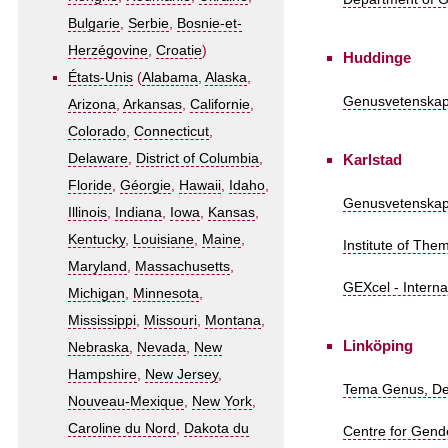
Bulgarie
,
Serbie
,
Bosnie-et-
Herzégovine
,
Croatie
)
Huddinge
États-Unis
(
Alabama
,
Alaska
,
Genusvetenskap 
Arizona
,
Arkansas
,
Californie
,
Colorado
,
Connecticut
,
Karlstad
Delaware
,
District of Columbia
,
Floride
,
Géorgie
,
Hawaii
,
Idaho
,
Genusvetenskap 
Illinois
,
Indiana
,
Iowa
,
Kansas
,
Kentucky
,
Louisiane
,
Maine
,
Institute of The
Maryland
,
Massachusetts
,
GEXcel - Interna
Michigan
,
Minnesota
,
Mississippi
,
Missouri
,
Montana
,
Linköping
Nebraska
,
Nevada
,
New
Hampshire
,
New Jersey
,
Tema Genus, Dep
Nouveau-Mexique
,
New York
,
Caroline du Nord
,
Dakota du
Centre for Gende