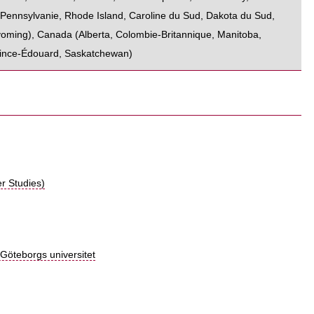
,
Pennsylvanie
,
Rhode Island
,
Caroline du Sud
,
Dakota du Sud
,
oming
),
Canada
(
Alberta
,
Colombie-Britannique
,
Manitoba
,
rince-Édouard
,
Saskatchewan
)
er Studies)
 Göteborgs universitet