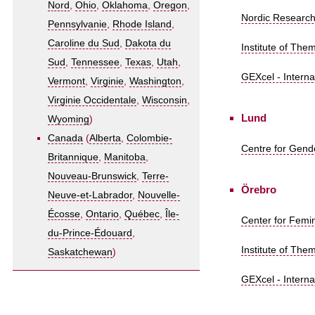
Nord
,
Ohio
,
Oklahoma
,
Oregon
,
Nordic Research 
Pennsylvanie
,
Rhode Island
,
Caroline du Sud
,
Dakota du
Institute of The
Sud
,
Tennessee
,
Texas
,
Utah
,
GEXcel - Interna
Vermont
,
Virginie
,
Washington
,
Virginie Occidentale
,
Wisconsin
,
Lund
Wyoming
)
Canada
(
Alberta
,
Colombie-
Centre for Gende
Britannique
,
Manitoba
,
Nouveau-Brunswick
,
Terre-
Örebro
Neuve-et-Labrador
,
Nouvelle-
Écosse
,
Ontario
,
Québec
,
Île-
Center for Femin
du-Prince-Édouard
,
Institute of The
Saskatchewan
)
GEXcel - Interna