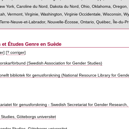
ew York
,
Caroline du Nord
,
Dakota du Nord
,
Ohio
,
Oklahoma
,
Oregon
tah
,
Vermont
,
Virginie
,
Washington
,
Virginie Occidentale
,
Wisconsin
,
Wy
Terre-Neuve-et-Labrador
,
Nouvelle-Écosse
,
Ontario
,
Québec
,
Île-du-P
s et Études Genre en Suède
ter
] [
? corriger
]
orskarförbund (Swedish Association for Gender Studies)
nellt bibliotek för genusforskning (National Resource Library for Gend
tariatet för genusforskning - Swedish Secretariat for Gender Research,
 Studies, Göteborgs universitet
ender Studies, Göteborgs universitet