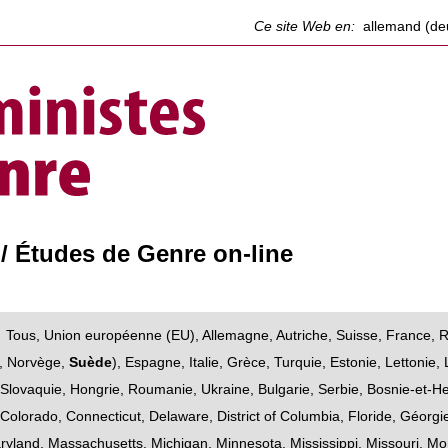
Ce site Web en:
allemand (de
/ Études de Genre on-line
Tous
,
Union européenne (EU)
,
Allemagne
,
Autriche
,
Suisse
,
France
,
R
,
Norvège
,
Suède
),
Espagne
,
Italie
,
Grèce
,
Turquie
,
Estonie, Lettonie, 
,
Slovaquie
,
Hongrie
,
Roumanie
,
Ukraine
,
Bulgarie
,
Serbie
,
Bosnie-et-H
,
Colorado
,
Connecticut
,
Delaware
,
District of Columbia
,
Floride
,
Géorgi
ryland
,
Massachusetts
,
Michigan
,
Minnesota
,
Mississippi
,
Missouri
,
Mo