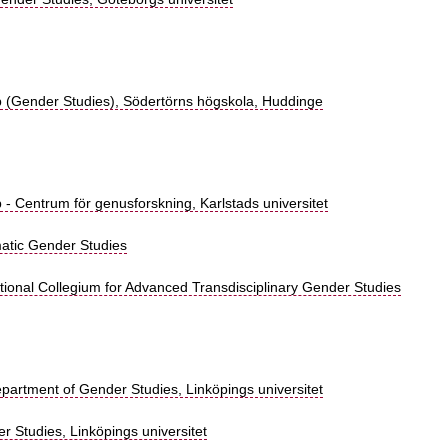
(Gender Studies), Södertörns högskola, Huddinge
- Centrum för genusforskning, Karlstads universitet
matic Gender Studies
tional Collegium for Advanced Transdisciplinary Gender Studies
artment of Gender Studies, Linköpings universitet
r Studies, Linköpings universitet