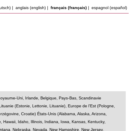
utsch)
|
anglais (english)
|
français (français)
|
espagnol (español)
oyaume-Uni
,
Irlande
,
Belgique
,
Pays-Bas
,
Scandinavie
Lituanie
(
Estonie
,
Lettonie
,
Lituanie
),
Europe de l'Est
(
Pologne
,
erzégovine
,
Croatie
)
États-Unis
(
Alabama
,
Alaska
,
Arizona
,
e
,
Hawaii
,
Idaho
,
Illinois
,
Indiana
,
Iowa
,
Kansas
,
Kentucky
,
ntana
,
Nebraska
,
Nevada
,
New Hampshire
,
New Jersey
,