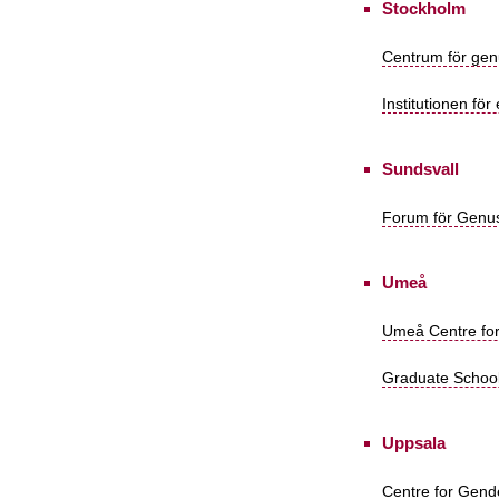
Stockholm
Centrum för genu
Institutionen fö
Sundsvall
Forum för Genus
Umeå
Umeå Centre for
Graduate School
Uppsala
Centre for Gend