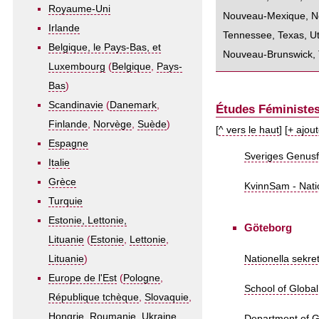
Royaume-Uni
Nouveau-Mexique
,
N
Irlande
Tennessee
,
Texas
,
U
Belgique, le Pays-Bas, et
Nouveau-Brunswick
,
Luxembourg
(
Belgique
,
Pays-
Bas
)
Scandinavie
(
Danemark
,
Études Féministe
Finlande
,
Norvège
,
Suède
)
[
^ vers le haut
] [
+ ajou
Espagne
Sveriges Genusf
Italie
Grèce
KvinnSam - Natio
Turquie
Estonie, Lettonie,
Göteborg
Lituanie
(
Estonie
,
Lettonie
,
Nationella sekre
Lituanie
)
Europe de l'Est
(
Pologne
,
School of Global
République tchèque
,
Slovaquie
,
Hongrie
,
Roumanie
,
Ukraine
,
Department of G