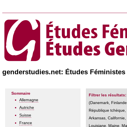
genderstudies.net: Études Féministes 
Sommaire
Filtrer les résultats:
Allemagne
(
Danemark
,
Finlande
Autriche
République tchèque
Suisse
Arkansas
,
Californie
France
Louisiane
,
Maine
,
Ma