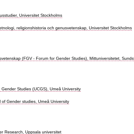
sstudier, Universitet Stockholms
r etnologi, religionshistoria och genusvetenskap, Universitet Stockholms
vetenskap (FGV - Forum for Gender Studies), Mittuniversitetet, Sunds
 Gender Studies (UCGS), Umeå University
 of Gender studies, Umeå University
er Research, Uppsala universitet