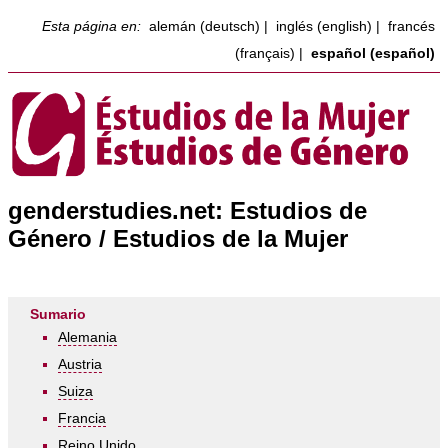
Esta página en:
alemán (deutsch)
|
inglés (english)
|
francés
(français)
|
español (español)
genderstudies.net: Estudios de
Género / Estudios de la Mujer
Sumario
Alemania
Austria
Suiza
Francia
Reino Unido