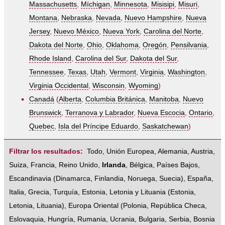
Massachusetts
,
Míchigan
,
Minnesota
,
Misisipi
,
Misuri
,
Montana
,
Nebraska
,
Nevada
,
Nuevo Hampshire
,
Nueva
Jersey
,
Nuevo México
,
Nueva York
,
Carolina del Norte
,
Dakota del Norte
,
Ohio
,
Oklahoma
,
Oregón
,
Pensilvania
,
Rhode Island
,
Carolina del Sur
,
Dakota del Sur
,
Tennessee
,
Texas
,
Utah
,
Vermont
,
Virginia
,
Washington
,
Virginia Occidental
,
Wisconsin
,
Wyoming
)
Canadá
(
Alberta
,
Columbia Británica
,
Manitoba
,
Nuevo
Brunswick
,
Terranova y Labrador
,
Nueva Escocia
,
Ontario
,
Quebec
,
Isla del Príncipe Eduardo
,
Saskatchewan
)
Filtrar los resultados:
Todo
,
Unión Europea
,
Alemania
,
Austria
,
Suiza
,
Francia
,
Reino Unido
,
Irlanda
,
Bélgica
,
Países Bajos
,
Escandinavia
(
Dinamarca
,
Finlandia
,
Noruega
,
Suecia
),
España
,
Italia
,
Grecia
,
Turquía
,
Estonia, Letonia y Lituania
(
Estonia
,
Letonia
,
Lituania
),
Europa Oriental
(
Polonia
,
República Checa
,
Eslovaquia
,
Hungría
,
Rumania
,
Ucrania
,
Bulgaria
,
Serbia
,
Bosnia