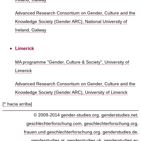
Advanced Research Consortium on Gender, Culture and the
Knowledge Society (Gender ARC), National University of
Ireland, Galway
Limerick
MA programme "Gender, Culture & Society", University of
Limerick
Advanced Research Consortium on Gender, Culture and the
Knowledge Society (Gender ARC), University of Limerick
[
^ hacia arriba
]
© 2009-2014
gender-studies.org
,
genderstudies.net
,
geschlechterforschung.com
,
geschlechterforschung.org
,
frauen.und.geschlechterforschung.org
,
genderstudies.de
,
genderstudies.at
,
genderstudies.uk
,
genderstudies.eu