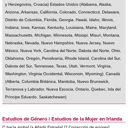
y Herzegovina
,
Croacia
)
Estados Unidos
(
Alabama
,
Alaska
,
Arizona
,
Arkansas
,
California
,
Colorado
,
Connecticut
,
Delaware
,
Distrito de Columbia
,
Florida
,
Georgia
,
Hawái
,
Idaho
,
Illinois
,
Indiana
,
Iowa
,
Kansas
,
Kentucky
,
Louisiana
,
Maine
,
Maryland
,
Massachusetts
,
Míchigan
,
Minnesota
,
Misisipi
,
Misuri
,
Montana
,
Nebraska
,
Nevada
,
Nuevo Hampshire
,
Nueva Jersey
,
Nuevo
México
,
Nueva York
,
Carolina del Norte
,
Dakota del Norte
,
Ohio
,
Oklahoma
,
Oregón
,
Pensilvania
,
Rhode Island
,
Carolina del Sur
,
Dakota del Sur
,
Tennessee
,
Texas
,
Utah
,
Vermont
,
Virginia
,
Washington
,
Virginia Occidental
,
Wisconsin
,
Wyoming
),
Canadá
(
Alberta
,
Columbia Británica
,
Manitoba
,
Nuevo Brunswick
,
Terranova y Labrador
,
Nueva Escocia
,
Ontario
,
Quebec
,
Isla del
Príncipe Eduardo
,
Saskatchewan
)
Estudios de Género / Estudios de la Mujer en Irlanda
[
^ hacia arriba
] [
+ Añadir Entrada
] [
? Corrección de errores
]