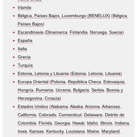
Irlanda
Bélgica, Países Bajos, Luxemburgo (BENELUX)
(
Bélgica
,
Países Bajos
)
Escandinavia
(
Dinamarca
,
Finlandia
,
Noruega
,
Suecia
)
España
Italia
Grecia
Turquía
Estonia, Letonia y Lituania
(
Estonia
,
Letonia
,
Lituania
)
Europa Oriental
(
Polonia
,
República Checa
,
Eslovaquia
,
Hungría
,
Rumania
,
Ucrania
,
Bulgaria
,
Serbia
,
Bosnia y
Herzegovina
,
Croacia
)
Estados Unidos
(
Alabama
,
Alaska
,
Arizona
,
Arkansas
,
California
,
Colorado
,
Connecticut
,
Delaware
,
Distrito de
Columbia
,
Florida
,
Georgia
,
Hawái
,
Idaho
,
Illinois
,
Indiana
,
Iowa
,
Kansas
,
Kentucky
,
Louisiana
,
Maine
,
Maryland
,