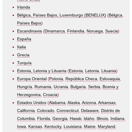
Irlanda
Bélgica, Países Bajos, Luxemburgo (BENELUX)
(
Bélgica
,
Países Bajos
)
Escandinavia
(
Dinamarca
,
Finlandia
,
Noruega
,
Suecia
)
España
Italia
Grecia
Turquía
Estonia, Letonia y Lituania
(
Estonia
,
Letonia
,
Lituania
)
Europa Oriental
(
Polonia
,
República Checa
,
Eslovaquia
,
Hungría
,
Rumania
,
Ucrania
,
Bulgaria
,
Serbia
,
Bosnia y
Herzegovina
,
Croacia
)
Estados Unidos
(
Alabama
,
Alaska
,
Arizona
,
Arkansas
,
California
,
Colorado
,
Connecticut
,
Delaware
,
Distrito de
Columbia
,
Florida
,
Georgia
,
Hawái
,
Idaho
,
Illinois
,
Indiana
,
Iowa
,
Kansas
,
Kentucky
,
Louisiana
,
Maine
,
Maryland
,