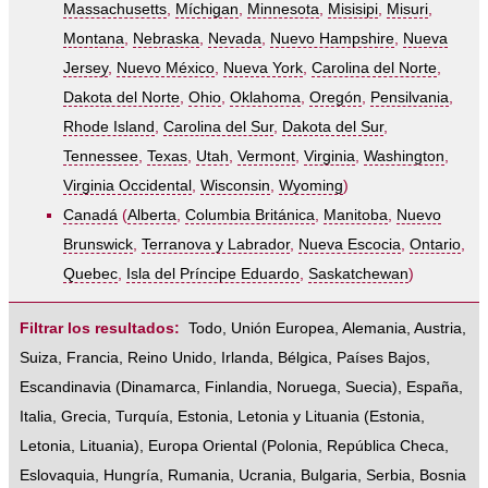
Massachusetts
,
Míchigan
,
Minnesota
,
Misisipi
,
Misuri
,
Montana
,
Nebraska
,
Nevada
,
Nuevo Hampshire
,
Nueva
Jersey
,
Nuevo México
,
Nueva York
,
Carolina del Norte
,
Dakota del Norte
,
Ohio
,
Oklahoma
,
Oregón
,
Pensilvania
,
Rhode Island
,
Carolina del Sur
,
Dakota del Sur
,
Tennessee
,
Texas
,
Utah
,
Vermont
,
Virginia
,
Washington
,
Virginia Occidental
,
Wisconsin
,
Wyoming
)
Canadá
(
Alberta
,
Columbia Británica
,
Manitoba
,
Nuevo
Brunswick
,
Terranova y Labrador
,
Nueva Escocia
,
Ontario
,
Quebec
,
Isla del Príncipe Eduardo
,
Saskatchewan
)
Filtrar los resultados:
Todo
,
Unión Europea
,
Alemania
,
Austria
,
Suiza
,
Francia
,
Reino Unido
,
Irlanda
,
Bélgica
,
Países Bajos
,
Escandinavia
(
Dinamarca
,
Finlandia
,
Noruega
,
Suecia
),
España
,
Italia
,
Grecia
,
Turquía
,
Estonia, Letonia y Lituania
(
Estonia
,
Letonia
,
Lituania
),
Europa Oriental
(
Polonia
,
República Checa
,
Eslovaquia
,
Hungría
,
Rumania
,
Ucrania
,
Bulgaria
,
Serbia
,
Bosnia