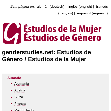
Esta página en:
alemán (deutsch)
|
inglés (english)
|
francés
(français)
|
español (español)
genderstudies.net: Estudios de
Género / Estudios de la Mujer
Sumario
Alemania
Austria
Suiza
Francia
Reino Unido