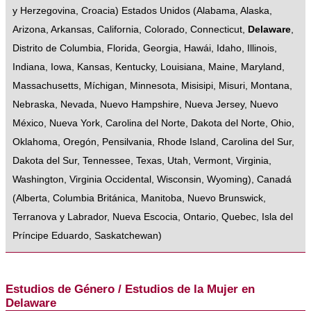
y Herzegovina
,
Croacia
)
Estados Unidos
(
Alabama
,
Alaska
,
Arizona
,
Arkansas
,
California
,
Colorado
,
Connecticut
,
Delaware
,
Distrito de Columbia
,
Florida
,
Georgia
,
Hawái
,
Idaho
,
Illinois
,
Indiana
,
Iowa
,
Kansas
,
Kentucky
,
Louisiana
,
Maine
,
Maryland
,
Massachusetts
,
Míchigan
,
Minnesota
,
Misisipi
,
Misuri
,
Montana
,
Nebraska
,
Nevada
,
Nuevo Hampshire
,
Nueva Jersey
,
Nuevo
México
,
Nueva York
,
Carolina del Norte
,
Dakota del Norte
,
Ohio
,
Oklahoma
,
Oregón
,
Pensilvania
,
Rhode Island
,
Carolina del Sur
,
Dakota del Sur
,
Tennessee
,
Texas
,
Utah
,
Vermont
,
Virginia
,
Washington
,
Virginia Occidental
,
Wisconsin
,
Wyoming
),
Canadá
(
Alberta
,
Columbia Británica
,
Manitoba
,
Nuevo Brunswick
,
Terranova y Labrador
,
Nueva Escocia
,
Ontario
,
Quebec
,
Isla del
Príncipe Eduardo
,
Saskatchewan
)
Estudios de Género / Estudios de la Mujer en
Delaware