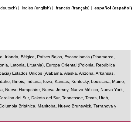
(deutsch)
|
inglés (english)
|
francés (français)
|
español (español)
do
,
Irlanda
,
Bélgica
,
Países Bajos
,
Escandinavia
(
Dinamarca
,
onia
,
Letonia
,
Lituania
),
Europa Oriental
(
Polonia
,
República
oacia
)
Estados Unidos
(
Alabama
,
Alaska
,
Arizona
,
Arkansas
,
Idaho
,
Illinois
,
Indiana
,
Iowa
,
Kansas
,
Kentucky
,
Louisiana
,
Maine
,
da
,
Nuevo Hampshire
,
Nueva Jersey
,
Nuevo México
,
Nueva York
,
Carolina del Sur
,
Dakota del Sur
,
Tennessee
,
Texas
,
Utah
,
Columbia Británica
,
Manitoba
,
Nuevo Brunswick
,
Terranova y