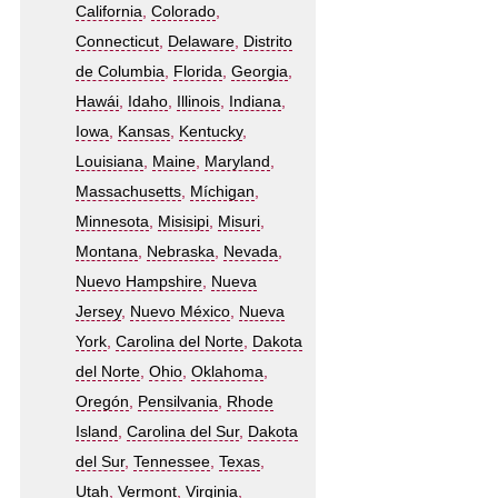
California
,
Colorado
,
Connecticut
,
Delaware
,
Distrito
de Columbia
,
Florida
,
Georgia
,
Hawái
,
Idaho
,
Illinois
,
Indiana
,
Iowa
,
Kansas
,
Kentucky
,
Louisiana
,
Maine
,
Maryland
,
Massachusetts
,
Míchigan
,
Minnesota
,
Misisipi
,
Misuri
,
Montana
,
Nebraska
,
Nevada
,
Nuevo Hampshire
,
Nueva
Jersey
,
Nuevo México
,
Nueva
York
,
Carolina del Norte
,
Dakota
del Norte
,
Ohio
,
Oklahoma
,
Oregón
,
Pensilvania
,
Rhode
Island
,
Carolina del Sur
,
Dakota
del Sur
,
Tennessee
,
Texas
,
Utah
,
Vermont
,
Virginia
,