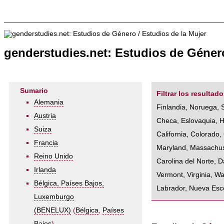
genderstudies.net: Estudios de Género
Sumario
Filtrar los resultado
Alemania
Finlandia
,
Noruega
,
Austria
Checa
,
Eslovaquia
,
H
Suiza
California
,
Colorado
,
Francia
Maryland
,
Massachus
Reino Unido
Carolina del Norte
,
D
Irlanda
Vermont
,
Virginia
,
Wa
Bélgica, Países Bajos,
Labrador
,
Nueva Esc
Luxemburgo
(BENELUX)
(
Bélgica
,
Países
Bajos
)