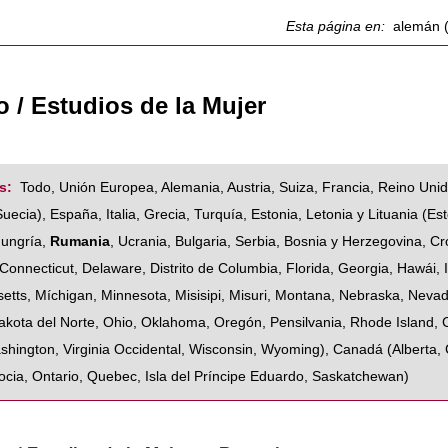
Esta página en:
alemán 
 / Estudios de la Mujer
s:
Todo
,
Unión Europea
,
Alemania
,
Austria
,
Suiza
,
Francia
,
Reino Uni
Suecia
),
España
,
Italia
,
Grecia
,
Turquía
,
Estonia, Letonia y Lituania
(
Est
ungría
,
Rumania
,
Ucrania
,
Bulgaria
,
Serbia
,
Bosnia y Herzegovina
,
Cr
Connecticut
,
Delaware
,
Distrito de Columbia
,
Florida
,
Georgia
,
Hawái
,
etts
,
Míchigan
,
Minnesota
,
Misisipi
,
Misuri
,
Montana
,
Nebraska
,
Neva
akota del Norte
,
Ohio
,
Oklahoma
,
Oregón
,
Pensilvania
,
Rhode Island
,
shington
,
Virginia Occidental
,
Wisconsin
,
Wyoming
),
Canadá
(
Alberta
,
ocia
,
Ontario
,
Quebec
,
Isla del Príncipe Eduardo
,
Saskatchewan
)