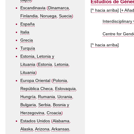
Estudios de Géner
Escandinavia
(
Dinamarca
,
[
^ hacia arriba
] [
+ Añad
Finlandia
,
Noruega
,
Suecia
)
Interdisciplinar
España
Italia
Centre for Gende
Grecia
[
^ hacia arriba
]
Turquía
Estonia, Letonia y
Lituania
(
Estonia
,
Letonia
,
Lituania
)
Europa Oriental
(
Polonia
,
República Checa
,
Eslovaquia
,
Hungría
,
Rumania
,
Ucrania
,
Bulgaria
,
Serbia
,
Bosnia y
Herzegovina
,
Croacia
)
Estados Unidos
(
Alabama
,
Alaska
,
Arizona
,
Arkansas
,