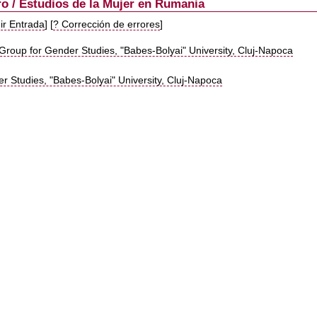
o / Estudios de la Mujer en Rumania
ir Entrada
] [
? Corrección de errores
]
y Group for Gender Studies, "Babes-Bolyai" University, Cluj-Napoca
r Studies, "Babes-Bolyai" University, Cluj-Napoca