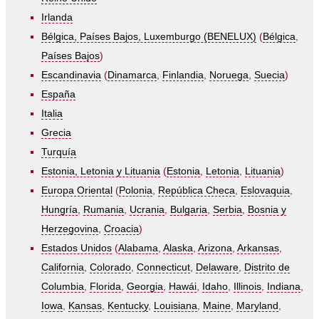
Irlanda
Bélgica, Países Bajos, Luxemburgo (BENELUX)
(
Bélgica
,
Países Bajos
)
Escandinavia
(
Dinamarca
,
Finlandia
,
Noruega
,
Suecia
)
España
Italia
Grecia
Turquía
Estonia, Letonia y Lituania
(
Estonia
,
Letonia
,
Lituania
)
Europa Oriental
(
Polonia
,
República Checa
,
Eslovaquia
,
Hungría
,
Rumania
,
Ucrania
,
Bulgaria
,
Serbia
,
Bosnia y
Herzegovina
,
Croacia
)
Estados Unidos
(
Alabama
,
Alaska
,
Arizona
,
Arkansas
,
California
,
Colorado
,
Connecticut
,
Delaware
,
Distrito de
Columbia
,
Florida
,
Georgia
,
Hawái
,
Idaho
,
Illinois
,
Indiana
,
Iowa
,
Kansas
,
Kentucky
,
Louisiana
,
Maine
,
Maryland
,