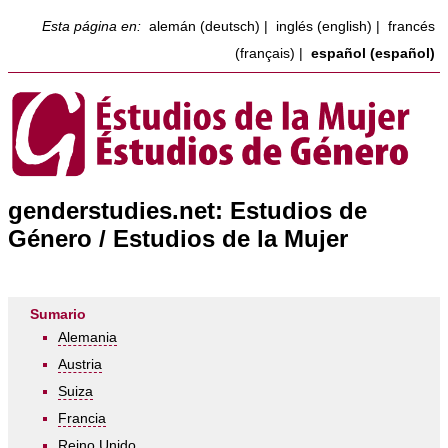
Esta página en:
alemán (deutsch)
|
inglés (english)
|
francés
(français)
|
español (español)
genderstudies.net: Estudios de
Género / Estudios de la Mujer
Sumario
Alemania
Austria
Suiza
Francia
Reino Unido