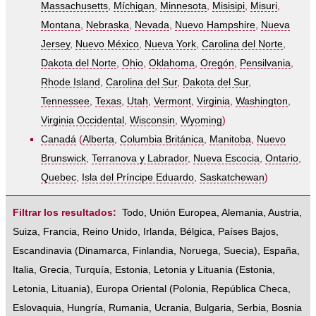
Massachusetts
,
Míchigan
,
Minnesota
,
Misisipi
,
Misuri
,
Montana
,
Nebraska
,
Nevada
,
Nuevo Hampshire
,
Nueva
Jersey
,
Nuevo México
,
Nueva York
,
Carolina del Norte
,
Dakota del Norte
,
Ohio
,
Oklahoma
,
Oregón
,
Pensilvania
,
Rhode Island
,
Carolina del Sur
,
Dakota del Sur
,
Tennessee
,
Texas
,
Utah
,
Vermont
,
Virginia
,
Washington
,
Virginia Occidental
,
Wisconsin
,
Wyoming
)
Canadá
(
Alberta
,
Columbia Británica
,
Manitoba
,
Nuevo
Brunswick
,
Terranova y Labrador
,
Nueva Escocia
,
Ontario
,
Quebec
,
Isla del Príncipe Eduardo
,
Saskatchewan
)
Filtrar los resultados:
Todo
,
Unión Europea
,
Alemania
,
Austria
,
Suiza
,
Francia
,
Reino Unido
,
Irlanda
,
Bélgica
,
Países Bajos
,
Escandinavia
(
Dinamarca
,
Finlandia
,
Noruega
,
Suecia
),
España
,
Italia
,
Grecia
,
Turquía
,
Estonia, Letonia y Lituania
(
Estonia
,
Letonia
,
Lituania
),
Europa Oriental
(
Polonia
,
República Checa
,
Eslovaquia
,
Hungría
,
Rumania
,
Ucrania
,
Bulgaria
,
Serbia
,
Bosnia