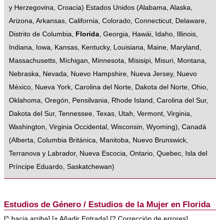
y Herzegovina
,
Croacia
)
Estados Unidos
(
Alabama
,
Alaska
,
Arizona
,
Arkansas
,
California
,
Colorado
,
Connecticut
,
Delaware
,
Distrito de Columbia
,
Florida
,
Georgia
,
Hawái
,
Idaho
,
Illinois
,
Indiana
,
Iowa
,
Kansas
,
Kentucky
,
Louisiana
,
Maine
,
Maryland
,
Massachusetts
,
Míchigan
,
Minnesota
,
Misisipi
,
Misuri
,
Montana
,
Nebraska
,
Nevada
,
Nuevo Hampshire
,
Nueva Jersey
,
Nuevo
México
,
Nueva York
,
Carolina del Norte
,
Dakota del Norte
,
Ohio
,
Oklahoma
,
Oregón
,
Pensilvania
,
Rhode Island
,
Carolina del Sur
,
Dakota del Sur
,
Tennessee
,
Texas
,
Utah
,
Vermont
,
Virginia
,
Washington
,
Virginia Occidental
,
Wisconsin
,
Wyoming
),
Canadá
(
Alberta
,
Columbia Británica
,
Manitoba
,
Nuevo Brunswick
,
Terranova y Labrador
,
Nueva Escocia
,
Ontario
,
Quebec
,
Isla del
Príncipe Eduardo
,
Saskatchewan
)
Estudios de Género / Estudios de la Mujer en Florida
[
^ hacia arriba
] [
+ Añadir Entrada
] [
? Corrección de errores
]