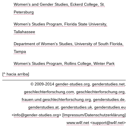
Women's and Gender Studies, Eckerd College, St.
Petersburg
Women's Studies Program, Florida State University,
Tallahassee
Department of Women's Studies, University of South Florida,
Tampa
Women's Studies Program, Rollins College, Winter Park
[
^ hacia arriba
]
© 2009-2014
gender-studies.org
,
genderstudies.net
,
geschlechterforschung.com
,
geschlechterforschung.org
,
frauen.und.geschlechterforschung.org
,
genderstudies.de
,
genderstudies.at
,
genderstudies.uk
,
genderstudies.eu
<
info@gender-studies.org
> [
Impressum/Datenschutzerklärung
]
www.w4f.net
<
support@w4f.net
>