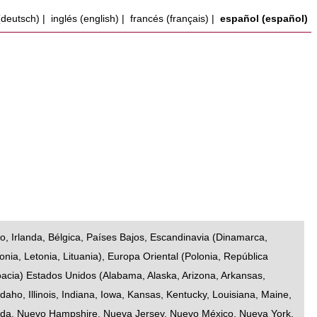
(deutsch)
|
inglés (english)
|
francés (français)
|
español (español)
do
,
Irlanda
,
Bélgica
,
Países Bajos
,
Escandinavia
(
Dinamarca
,
onia
,
Letonia
,
Lituania
),
Europa Oriental
(
Polonia
,
República
oacia
)
Estados Unidos
(
Alabama
,
Alaska
,
Arizona
,
Arkansas
,
Idaho
,
Illinois
,
Indiana
,
Iowa
,
Kansas
,
Kentucky
,
Louisiana
,
Maine
,
ada
,
Nuevo Hampshire
,
Nueva Jersey
,
Nuevo México
,
Nueva York
,