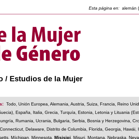
Esta página en:
alemán 
 / Estudios de la Mujer
s:
Todo
,
Unión Europea
,
Alemania
,
Austria
,
Suiza
,
Francia
,
Reino Uni
Suecia
),
España
,
Italia
,
Grecia
,
Turquía
,
Estonia, Letonia y Lituania
(
Est
ungría
,
Rumania
,
Ucrania
,
Bulgaria
,
Serbia
,
Bosnia y Herzegovina
,
Cr
Connecticut
,
Delaware
,
Distrito de Columbia
,
Florida
,
Georgia
,
Hawái
,
etts
,
Míchigan
,
Minnesota
,
Misisipi
,
Misuri
,
Montana
,
Nebraska
,
Nev