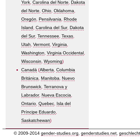
York
,
Carolina del Norte
,
Dakota
del Norte
,
Ohio
,
Oklahoma
,
Oregón
,
Pensilvania
,
Rhode
Island
,
Carolina del Sur
,
Dakota
del Sur
,
Tennessee
,
Texas
,
Utah
,
Vermont
,
Virginia
,
Washington
,
Virginia Occidental
,
Wisconsin
,
Wyoming
)
Canadá
(
Alberta
,
Columbia
Británica
,
Manitoba
,
Nuevo
Brunswick
,
Terranova y
Labrador
,
Nueva Escocia
,
Ontario
,
Quebec
,
Isla del
Príncipe Eduardo
,
Saskatchewan
)
© 2009-2014
gender-studies.org
,
genderstudies.net
,
geschlech