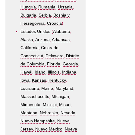
Hungría
,
Rumania
,
Ucrania
,
Bulgaria
,
Serbia
,
Bosnia y
Herzegovina
,
Croacia
)
Estados Unidos
(
Alabama
,
Alaska
,
Arizona
,
Arkansas
,
California
,
Colorado
,
Connecticut
,
Delaware
,
Distrito
de Columbia
,
Florida
,
Georgia
,
Hawái
,
Idaho
,
Illinois
,
Indiana
,
Iowa
,
Kansas
,
Kentucky
,
Louisiana
,
Maine
,
Maryland
,
Massachusetts
,
Míchigan
,
Minnesota
,
Misisipi
,
Misuri
,
Montana
,
Nebraska
,
Nevada
,
Nuevo Hampshire
,
Nueva
Jersey
,
Nuevo México
,
Nueva