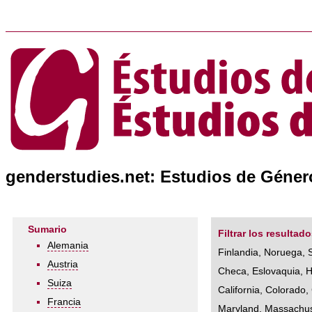
genderstudies.net: Estudios de Género
Sumario
Filtrar los resultado
Alemania
Finlandia
,
Noruega
,
Austria
Checa
,
Eslovaquia
,
H
Suiza
California
,
Colorado
,
Francia
Maryland
,
Massachus