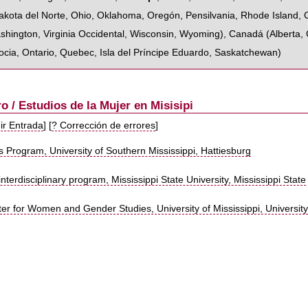
akota del Norte
,
Ohio
,
Oklahoma
,
Oregón
,
Pensilvania
,
Rhode Island
,
shington
,
Virginia Occidental
,
Wisconsin
,
Wyoming
),
Canadá
(
Alberta
,
ocia
,
Ontario
,
Quebec
,
Isla del Príncipe Eduardo
,
Saskatchewan
)
o / Estudios de la Mujer en Misisipi
ir Entrada
] [
? Corrección de errores
]
Program, University of Southern Mississippi, Hattiesburg
nterdisciplinary program, Mississippi State University, Mississippi State
r for Women and Gender Studies, University of Mississippi, Universit