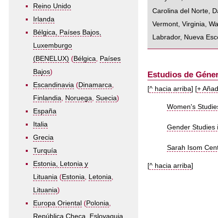
Reino Unido
Carolina del Norte
,
D
Irlanda
Vermont
,
Virginia
,
Wa
Bélgica, Países Bajos,
Labrador
,
Nueva Esc
Luxemburgo
(BENELUX)
(
Bélgica
,
Países
Bajos
)
Estudios de Géner
Escandinavia
(
Dinamarca
,
[
^ hacia arriba
] [
+ Añad
Finlandia
,
Noruega
,
Suecia
)
Women's Studies 
España
Italia
Gender Studies i
Grecia
Sarah Isom Cente
Turquía
Estonia, Letonia y
[
^ hacia arriba
]
Lituania
(
Estonia
,
Letonia
,
Lituania
)
Europa Oriental
(
Polonia
,
República Checa
,
Eslovaquia
,