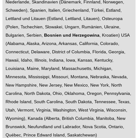
Niederlande
,
Skandinavien
(
Dänemark
,
Finnland
,
Norwegen
,
Schweden
),
Spanien
,
Italien
,
Griechenland
,
Türkei
,
Estland,
Lettland und Litauen
(
Estland
,
Lettland
,
Litauen
),
Osteuropa
(
Polen
,
Tschechien
,
Slowakei
,
Ungarn
,
Rumänien
,
Ukraine
,
Bulgarien
,
Serbien
,
Bosnien und Herzegowina
,
Kroatien
)
USA
(
Alabama
,
Alaska
,
Arizona
,
Arkansas
,
California
,
Colorado
,
Connecticut
,
Delaware
,
District of Columbia
,
Florida
,
Georgia
,
Hawaii
,
Idaho
,
Illinois
,
Indiana
,
Iowa
,
Kansas
,
Kentucky
,
Louisiana
,
Maine
,
Maryland
,
Massachusetts
,
Michigan
,
Minnesota
,
Mississippi
,
Missouri
,
Montana
,
Nebraska
,
Nevada
,
New Hampshire
,
New Jersey
,
New Mexico
,
New York
,
North
Carolina
,
North Dakota
,
Ohio
,
Oklahoma
,
Oregon
,
Pennsylvania
,
Rhode Island
,
South Carolina
,
South Dakota
,
Tennessee
,
Texas
,
Utah
,
Vermont
,
Virginia
,
Washington
,
West Virginia
,
Wisconsin
,
Wyoming
),
Kanada
(
Alberta
,
British Columbia
,
Manitoba
,
New
Brunswick
,
Neufundland und Labrador
,
Nova Scotia
,
Ontario
,
Québec
,
Prince Edward Island
,
Saskatchewan
)