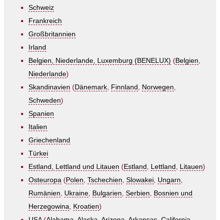
Schweiz
Frankreich
Großbritannien
Irland
Belgien, Niederlande, Luxemburg (BENELUX)
(
Belgien
,
Niederlande
)
Skandinavien
(
Dänemark
,
Finnland
,
Norwegen
,
Schweden
)
Spanien
Italien
Griechenland
Türkei
Estland, Lettland und Litauen
(
Estland
,
Lettland
,
Litauen
)
Osteuropa
(
Polen
,
Tschechien
,
Slowakei
,
Ungarn
,
Rumänien
,
Ukraine
,
Bulgarien
,
Serbien
,
Bosnien und
Herzegowina
,
Kroatien
)
USA
(
Alabama
,
Alaska
,
Arizona
,
Arkansas
,
California
,