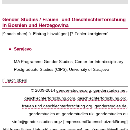
Gender Studies / Frauen- und Geschlechterforschung
in Bosnien und Herzegowina
[
^ nach oben
] [
+ Eintrag hinzufügen
] [
? Fehler korrigieren
]
Sarajevo
MA Programme Gender Studies, Center for Interdisciplinary
Postgraduate Studies (CIPS), University of Sarajevo
[
^ nach oben
]
© 2009-2014
gender-studies.org
,
genderstudies.net
,
geschlechterforschung.com
,
geschlechterforschung.org
,
frauen.und.geschlechterforschung.org
,
genderstudies.de
,
genderstudies.at
,
genderstudies.uk
,
genderstudies.eu
<
info@gender-studies.org
> [
Impressum/Datenschutzerklärung
]
Mit freundlicher Unterstützung von
www.w4f.net
<
support@w4f.net
>