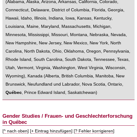
(
Alabama
,
Alaska
,
Arizona
,
Arkansas
,
California
,
Colorado
,
Connecticut
,
Delaware
,
District of Columbia
,
Florida
,
Georgia
,
Hawaii
,
Idaho
,
Illinois
,
Indiana
,
Iowa
,
Kansas
,
Kentucky
,
Louisiana
,
Maine
,
Maryland
,
Massachusetts
,
Michigan
,
Minnesota
,
Mississippi
,
Missouri
,
Montana
,
Nebraska
,
Nevada
,
New Hampshire
,
New Jersey
,
New Mexico
,
New York
,
North
Carolina
,
North Dakota
,
Ohio
,
Oklahoma
,
Oregon
,
Pennsylvania
,
Rhode Island
,
South Carolina
,
South Dakota
,
Tennessee
,
Texas
,
Utah
,
Vermont
,
Virginia
,
Washington
,
West Virginia
,
Wisconsin
,
Wyoming
),
Kanada
(
Alberta
,
British Columbia
,
Manitoba
,
New
Brunswick
,
Neufundland und Labrador
,
Nova Scotia
,
Ontario
,
Québec
,
Prince Edward Island
,
Saskatchewan
)
Gender Studies / Frauen- und Geschlechterforschung
in Québec
[
^ nach oben
] [
+ Eintrag hinzufügen
] [
? Fehler korrigieren
]