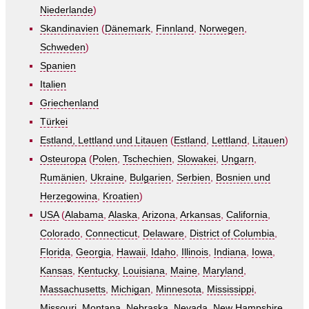
Niederlande
)
Skandinavien
(
Dänemark
,
Finnland
,
Norwegen
,
Schweden
)
Spanien
Italien
Griechenland
Türkei
Estland, Lettland und Litauen
(
Estland
,
Lettland
,
Litauen
)
Osteuropa
(
Polen
,
Tschechien
,
Slowakei
,
Ungarn
,
Rumänien
,
Ukraine
,
Bulgarien
,
Serbien
,
Bosnien und
Herzegowina
,
Kroatien
)
USA
(
Alabama
,
Alaska
,
Arizona
,
Arkansas
,
California
,
Colorado
,
Connecticut
,
Delaware
,
District of Columbia
,
Florida
,
Georgia
,
Hawaii
,
Idaho
,
Illinois
,
Indiana
,
Iowa
,
Kansas
,
Kentucky
,
Louisiana
,
Maine
,
Maryland
,
Massachusetts
,
Michigan
,
Minnesota
,
Mississippi
,
Missouri
,
Montana
,
Nebraska
,
Nevada
,
New Hampshire
,