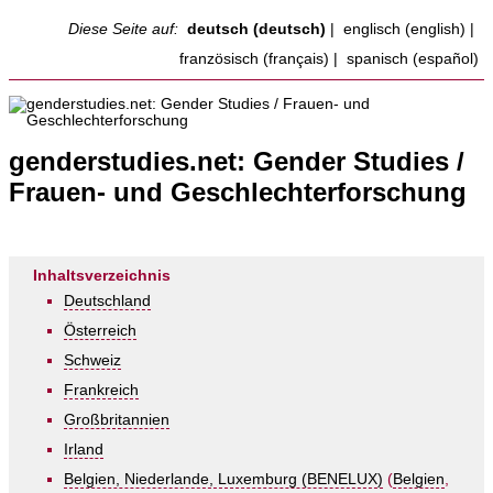
Diese Seite auf:
deutsch (deutsch)
|
englisch (english)
|
französisch (français)
|
spanisch (español)
genderstudies.net: Gender Studies /
Frauen- und Geschlechterforschung
Inhaltsverzeichnis
Deutschland
Österreich
Schweiz
Frankreich
Großbritannien
Irland
Belgien, Niederlande, Luxemburg (BENELUX)
(
Belgien
,