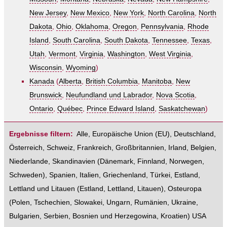
New Jersey
,
New Mexico
,
New York
,
North Carolina
,
North
Dakota
,
Ohio
,
Oklahoma
,
Oregon
,
Pennsylvania
,
Rhode
Island
,
South Carolina
,
South Dakota
,
Tennessee
,
Texas
,
Utah
,
Vermont
,
Virginia
,
Washington
,
West Virginia
,
Wisconsin
,
Wyoming
)
Kanada
(
Alberta
,
British Columbia
,
Manitoba
,
New
Brunswick
,
Neufundland und Labrador
,
Nova Scotia
,
Ontario
,
Québec
,
Prince Edward Island
,
Saskatchewan
)
Ergebnisse filtern:
Alle
,
Europäische Union (EU)
,
Deutschland
,
Österreich
,
Schweiz
,
Frankreich
,
Großbritannien
,
Irland
,
Belgien
,
Niederlande
,
Skandinavien
(
Dänemark
,
Finnland
,
Norwegen
,
Schweden
),
Spanien
,
Italien
,
Griechenland
,
Türkei
,
Estland,
Lettland und Litauen
(
Estland
,
Lettland
,
Litauen
),
Osteuropa
(
Polen
,
Tschechien
,
Slowakei
,
Ungarn
,
Rumänien
,
Ukraine
,
Bulgarien
,
Serbien
,
Bosnien und Herzegowina
,
Kroatien
)
USA