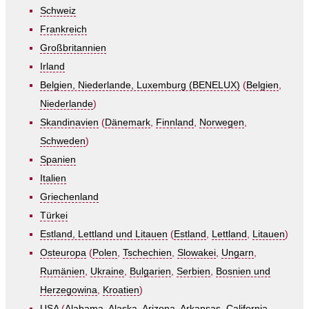
Schweiz
Frankreich
Großbritannien
Irland
Belgien, Niederlande, Luxemburg (BENELUX)
(
Belgien
,
Niederlande
)
Skandinavien
(
Dänemark
,
Finnland
,
Norwegen
,
Schweden
)
Spanien
Italien
Griechenland
Türkei
Estland, Lettland und Litauen
(
Estland
,
Lettland
,
Litauen
)
Osteuropa
(
Polen
,
Tschechien
,
Slowakei
,
Ungarn
,
Rumänien
,
Ukraine
,
Bulgarien
,
Serbien
,
Bosnien und
Herzegowina
,
Kroatien
)
USA
(
Alabama
,
Alaska
,
Arizona
,
Arkansas
,
California
,