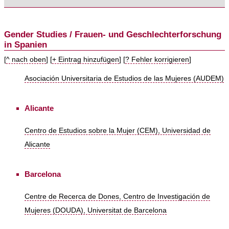
Gender Studies / Frauen- und Geschlechterforschung
in Spanien
[
^ nach oben
] [
+ Eintrag hinzufügen
] [
? Fehler korrigieren
]
Asociación Universitaria de Estudios de las Mujeres (AUDEM)
Alicante
Centro de Estudios sobre la Mujer (CEM), Universidad de
Alicante
Barcelona
Centre de Recerca de Dones, Centro de Investigación de
Mujeres (DOUDA), Universitat de Barcelona