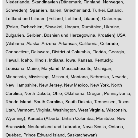
Niederlande
,
Skandinavien
(
Dänemark
,
Finnland
,
Norwegen
,
Schweden
),
Spanien
,
Italien
,
Griechenland
,
Türkei
,
Estland,
Lettland und Litauen
(
Estland
,
Lettland
,
Litauen
),
Osteuropa
(
Polen
,
Tschechien
,
Slowakei
,
Ungarn
,
Rumänien
,
Ukraine
,
Bulgarien
,
Serbien
,
Bosnien und Herzegowina
,
Kroatien
)
USA
(
Alabama
,
Alaska
,
Arizona
,
Arkansas
,
California
,
Colorado
,
Connecticut
,
Delaware
,
District of Columbia
,
Florida
,
Georgia
,
Hawaii
,
Idaho
,
Illinois
,
Indiana
,
Iowa
,
Kansas
,
Kentucky
,
Louisiana
,
Maine
,
Maryland
,
Massachusetts
,
Michigan
,
Minnesota
,
Mississippi
,
Missouri
,
Montana
,
Nebraska
,
Nevada
,
New Hampshire
,
New Jersey
,
New Mexico
,
New York
,
North
Carolina
,
North Dakota
,
Ohio
,
Oklahoma
,
Oregon
,
Pennsylvania
,
Rhode Island
,
South Carolina
,
South Dakota
,
Tennessee
,
Texas
,
Utah
,
Vermont
,
Virginia
,
Washington
,
West Virginia
,
Wisconsin
,
Wyoming
),
Kanada
(
Alberta
,
British Columbia
,
Manitoba
,
New
Brunswick
,
Neufundland und Labrador
,
Nova Scotia
,
Ontario
,
Québec
,
Prince Edward Island
,
Saskatchewan
)