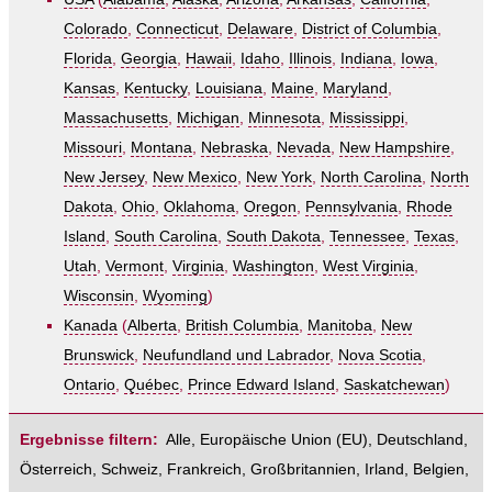
Colorado
,
Connecticut
,
Delaware
,
District of Columbia
,
Florida
,
Georgia
,
Hawaii
,
Idaho
,
Illinois
,
Indiana
,
Iowa
,
Kansas
,
Kentucky
,
Louisiana
,
Maine
,
Maryland
,
Massachusetts
,
Michigan
,
Minnesota
,
Mississippi
,
Missouri
,
Montana
,
Nebraska
,
Nevada
,
New Hampshire
,
New Jersey
,
New Mexico
,
New York
,
North Carolina
,
North
Dakota
,
Ohio
,
Oklahoma
,
Oregon
,
Pennsylvania
,
Rhode
Island
,
South Carolina
,
South Dakota
,
Tennessee
,
Texas
,
Utah
,
Vermont
,
Virginia
,
Washington
,
West Virginia
,
Wisconsin
,
Wyoming
)
Kanada
(
Alberta
,
British Columbia
,
Manitoba
,
New
Brunswick
,
Neufundland und Labrador
,
Nova Scotia
,
Ontario
,
Québec
,
Prince Edward Island
,
Saskatchewan
)
Ergebnisse filtern:
Alle
,
Europäische Union (EU)
,
Deutschland
,
Österreich
,
Schweiz
,
Frankreich
,
Großbritannien
,
Irland
,
Belgien
,