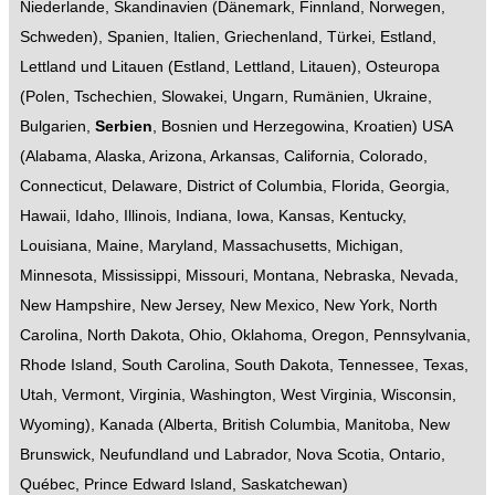
Niederlande
,
Skandinavien
(
Dänemark
,
Finnland
,
Norwegen
,
Schweden
),
Spanien
,
Italien
,
Griechenland
,
Türkei
,
Estland,
Lettland und Litauen
(
Estland
,
Lettland
,
Litauen
),
Osteuropa
(
Polen
,
Tschechien
,
Slowakei
,
Ungarn
,
Rumänien
,
Ukraine
,
Bulgarien
,
Serbien
,
Bosnien und Herzegowina
,
Kroatien
)
USA
(
Alabama
,
Alaska
,
Arizona
,
Arkansas
,
California
,
Colorado
,
Connecticut
,
Delaware
,
District of Columbia
,
Florida
,
Georgia
,
Hawaii
,
Idaho
,
Illinois
,
Indiana
,
Iowa
,
Kansas
,
Kentucky
,
Louisiana
,
Maine
,
Maryland
,
Massachusetts
,
Michigan
,
Minnesota
,
Mississippi
,
Missouri
,
Montana
,
Nebraska
,
Nevada
,
New Hampshire
,
New Jersey
,
New Mexico
,
New York
,
North
Carolina
,
North Dakota
,
Ohio
,
Oklahoma
,
Oregon
,
Pennsylvania
,
Rhode Island
,
South Carolina
,
South Dakota
,
Tennessee
,
Texas
,
Utah
,
Vermont
,
Virginia
,
Washington
,
West Virginia
,
Wisconsin
,
Wyoming
),
Kanada
(
Alberta
,
British Columbia
,
Manitoba
,
New
Brunswick
,
Neufundland und Labrador
,
Nova Scotia
,
Ontario
,
Québec
,
Prince Edward Island
,
Saskatchewan
)