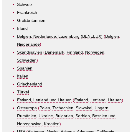
Schweiz
Frankreich
Großbritannien
Irland
Belgien, Niederlande, Luxemburg (BENELUX)
(
Belgien
,
Niederlande
)
Skandinavien
(
Dänemark
,
Finnland
,
Norwegen
,
Schweden
)
Spanien
Italien
Griechenland
Türkei
Estland, Lettland und Litauen
(
Estland
,
Lettland
,
Litauen
)
Osteuropa
(
Polen
,
Tschechien
,
Slowakei
,
Ungarn
,
Rumänien
,
Ukraine
,
Bulgarien
,
Serbien
,
Bosnien und
Herzegowina
,
Kroatien
)
USA
(
Alabama
,
Alaska
,
Arizona
,
Arkansas
,
California
,