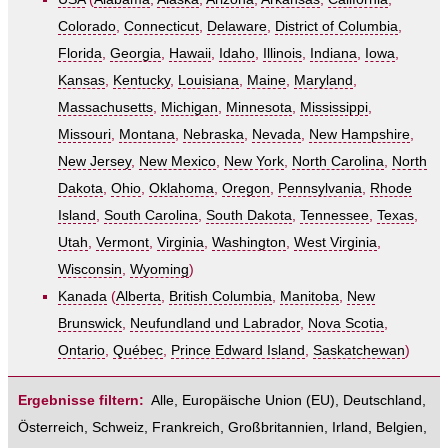
Colorado
,
Connecticut
,
Delaware
,
District of Columbia
,
Florida
,
Georgia
,
Hawaii
,
Idaho
,
Illinois
,
Indiana
,
Iowa
,
Kansas
,
Kentucky
,
Louisiana
,
Maine
,
Maryland
,
Massachusetts
,
Michigan
,
Minnesota
,
Mississippi
,
Missouri
,
Montana
,
Nebraska
,
Nevada
,
New Hampshire
,
New Jersey
,
New Mexico
,
New York
,
North Carolina
,
North
Dakota
,
Ohio
,
Oklahoma
,
Oregon
,
Pennsylvania
,
Rhode
Island
,
South Carolina
,
South Dakota
,
Tennessee
,
Texas
,
Utah
,
Vermont
,
Virginia
,
Washington
,
West Virginia
,
Wisconsin
,
Wyoming
)
Kanada
(
Alberta
,
British Columbia
,
Manitoba
,
New
Brunswick
,
Neufundland und Labrador
,
Nova Scotia
,
Ontario
,
Québec
,
Prince Edward Island
,
Saskatchewan
)
Ergebnisse filtern:
Alle
,
Europäische Union (EU)
,
Deutschland
,
Österreich
,
Schweiz
,
Frankreich
,
Großbritannien
,
Irland
,
Belgien
,