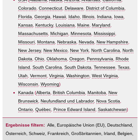
Colorado
,
Connecticut
,
Delaware
,
District of Columbia
,
Florida
,
Georgia
,
Hawaii
,
Idaho
,
Illinois
,
Indiana
,
Iowa
,
Kansas
,
Kentucky
,
Louisiana
,
Maine
,
Maryland
,
Massachusetts
,
Michigan
,
Minnesota
,
Mississippi
,
Missouri
,
Montana
,
Nebraska
,
Nevada
,
New Hampshire
,
New Jersey
,
New Mexico
,
New York
,
North Carolina
,
North
Dakota
,
Ohio
,
Oklahoma
,
Oregon
,
Pennsylvania
,
Rhode
Island
,
South Carolina
,
South Dakota
,
Tennessee
,
Texas
,
Utah
,
Vermont
,
Virginia
,
Washington
,
West Virginia
,
Wisconsin
,
Wyoming
)
Kanada
(
Alberta
,
British Columbia
,
Manitoba
,
New
Brunswick
,
Neufundland und Labrador
,
Nova Scotia
,
Ontario
,
Québec
,
Prince Edward Island
,
Saskatchewan
)
Ergebnisse filtern:
Alle
,
Europäische Union (EU)
,
Deutschland
,
Österreich
,
Schweiz
,
Frankreich
,
Großbritannien
,
Irland
,
Belgien
,