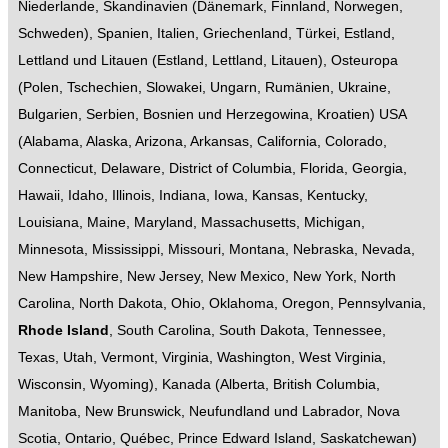
Niederlande
,
Skandinavien
(
Dänemark
,
Finnland
,
Norwegen
,
Schweden
),
Spanien
,
Italien
,
Griechenland
,
Türkei
,
Estland,
Lettland und Litauen
(
Estland
,
Lettland
,
Litauen
),
Osteuropa
(
Polen
,
Tschechien
,
Slowakei
,
Ungarn
,
Rumänien
,
Ukraine
,
Bulgarien
,
Serbien
,
Bosnien und Herzegowina
,
Kroatien
)
USA
(
Alabama
,
Alaska
,
Arizona
,
Arkansas
,
California
,
Colorado
,
Connecticut
,
Delaware
,
District of Columbia
,
Florida
,
Georgia
,
Hawaii
,
Idaho
,
Illinois
,
Indiana
,
Iowa
,
Kansas
,
Kentucky
,
Louisiana
,
Maine
,
Maryland
,
Massachusetts
,
Michigan
,
Minnesota
,
Mississippi
,
Missouri
,
Montana
,
Nebraska
,
Nevada
,
New Hampshire
,
New Jersey
,
New Mexico
,
New York
,
North
Carolina
,
North Dakota
,
Ohio
,
Oklahoma
,
Oregon
,
Pennsylvania
,
Rhode Island
,
South Carolina
,
South Dakota
,
Tennessee
,
Texas
,
Utah
,
Vermont
,
Virginia
,
Washington
,
West Virginia
,
Wisconsin
,
Wyoming
),
Kanada
(
Alberta
,
British Columbia
,
Manitoba
,
New Brunswick
,
Neufundland und Labrador
,
Nova
Scotia
,
Ontario
,
Québec
,
Prince Edward Island
,
Saskatchewan
)