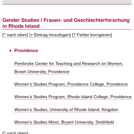
Gender Studies / Frauen- und Geschlechterforschung
in Rhode Island
[
^ nach oben
] [
+ Eintrag hinzufügen
] [
? Fehler korrigieren
]
Providence
Pembroke Center for Teaching and Research on Women,
Brown University, Providence
Women's Studies Program, Providence College, Providence
Women's Studies Program, Rhode Island College, Providence
Women's Studies, University of Rhode Island, Kingston
Women's Studies Minor, Bryant University, Smithfield
[
^ nach oben
]