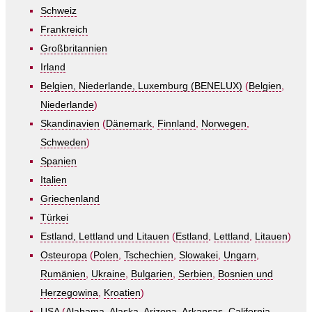
Schweiz
Frankreich
Großbritannien
Irland
Belgien, Niederlande, Luxemburg (BENELUX)
(
Belgien
,
Niederlande
)
Skandinavien
(
Dänemark
,
Finnland
,
Norwegen
,
Schweden
)
Spanien
Italien
Griechenland
Türkei
Estland, Lettland und Litauen
(
Estland
,
Lettland
,
Litauen
)
Osteuropa
(
Polen
,
Tschechien
,
Slowakei
,
Ungarn
,
Rumänien
,
Ukraine
,
Bulgarien
,
Serbien
,
Bosnien und
Herzegowina
,
Kroatien
)
USA
(
Alabama
,
Alaska
,
Arizona
,
Arkansas
,
California
,